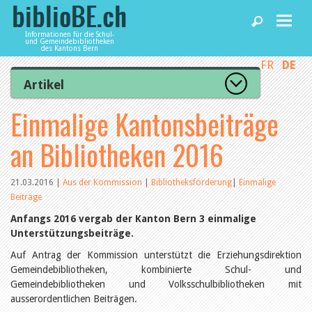
Informationen für die Schul-
und Gemeindebibliotheken
des Kantons Bern
FR
DE
Home
Artikel
Zur Artikelübersicht
Einmalige Kantonsbeiträge
News und Fachbeiträge
Lesenswert
Gut bewertet
an Bibliotheken 2016
Kategorien
Bibliotheken
Aus dem Amt für Kultur
Aus der Kommission
21.03.2016
|
Aus der Kommission
|
Bibliotheksförderung
|
Einmalige
Aus den Bibliotheken
Beiträge
Agenda
Organisation
Anfangs 2016 vergab der Kanton Bern 3 einmalige
Raum und Infrastruktur
Unterstützungsbeiträge.
Bestand
Benutzung
Dienstleistungen
Auf Antrag der Kommission unterstützt die Erziehungsdirektion
Finanzen
Gemeindebibliotheken, kombinierte Schul- und
Personal
Gemeindebibliotheken und Volksschulbibliotheken mit
Qualitätsmanagement
biblioBE nutzen
ausserordentlichen Beiträgen.
Recht und Politik