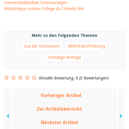
Gemeindebibliothek Ostermundigen
Birgit Libiszewski
Bibliothèque scolaire Collège du Châtelet Biel
Ursula Strahm
Sandra Dettwyler
Sibylle Birrer
Javier Lopez
Céline Graf
Mehr zu den folgenden Themen
Felicitas Isler
Andrea Grichting
Aus der Kommission
Bibliotheksförderung
Therese von Weissenfluh
Nicole Rothen
Einmalige Beiträge
Manuela Nyffeler-Lanker
Alle Autoren
Archiv
Aktuelle Bewertung: 0 (0 Bewertungen)
Juli 2026
Juni 2026
März 2026
Vorheriger Artikel
Dezember 2025
November 2025
September 2025
Zur Artikelübersicht
Juli 2025
Juni 2025
Nächster Artikel
März 2025