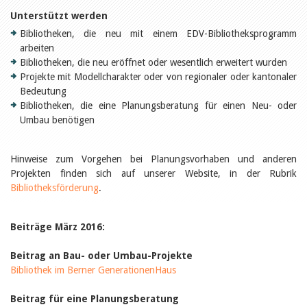
Öffentlichkeitsarbeit
Leseförderung
Unterstützt werden
Aus aller Welt
Bibliotheken, die neu mit einem EDV-Bibliotheksprogramm
Verschiedenes
arbeiten
Lesetipps
Bibliotheken, die neu eröffnet oder wesentlich erweitert wurden
Tags
Projekte mit Modellcharakter oder von regionaler oder kantonaler
Bedeutung
Aus- und Weiterbildung
Veranstaltungen
Bibliotheken, die eine Planungsberatung für einen Neu- oder
Kinder- und Jugendmedien
Umbau benötigen
Bibliothek und Schule
Bibliotheksförderung
Zielpublikum Kinder und
Hinweise zum Vorgehen bei Planungsvorhaben und anderen
Jugendliche
Projekten finden sich auf unserer Website, in der Rubrik
Einmalige Beiträge
Bibliotheksförderung
.
Bibliotheksangebote
Bibliosuisse
Kantonale
Unterstützungsbeiträge
Beiträge März 2016:
Rezensionen
Schweizer Literatur
Beitrag an Bau- oder Umbau-Projekte
Alle Tags
Bibliothek im Berner GenerationenHaus
Autoren
Beitrag für eine Planungsberatung
Julie Greub