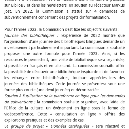
Sibylle Birrer
sur BiblioBE et dans les newsletters, en soutien au rédacteur Markus
Javier Lopez
Jost. En 2022, la Commission a statué sur 4 demandes de
Andrea Grichting
Maria Aellig-Abate
subventionnement concernant des projets d’informatisation.
Aline Yeretzian
Markus Jost
Pour l’année 2023, la Commission s’est fixé les objectifs suivants :
Markus Keel
Journée des bibliothèques :
l’expérience de 2022 montre que
Blaise Humbert-Droz
l’organisation d’une journée des bibliothèques bilingues demande un
Sarah Jenni
investissement particulièrement important. La commission a souhaité
Gabriela Hammel
proposer une autre formule pour l’année 2023. Ainsi, si les
Brigitte Burri
ressources le permettent, une visite de bibliothèque sera organisée,
Tous les auteurs
si possible en français et en allemand. La commission souhaite offrir
Archives
la possibilité de découvrir une bibliothèque inspirante et de favoriser
Juillet 2026
les échanges entre bibliothécaires, toujours appréciés lors des
Juin 2026
journées des bibliothèques. Cette journée se présentera sous une
Mars 2026
forme plus courte (une demi-journée) et décontractée.
Décembre 2025
Soutien à l’utilisation de la plateforme en ligne pour les demandes
Novembre 2025
de subventions :
la commission souhaite organiser, avec l’aide de
Septembre 2025
l’Office de la culture, un événement en ligne sous la forme de
Juillet 2025
vidéoconférence. Cette « consultation en ligne » offrira des
Juin 2025
explications pratiques et des exemples de cas.
Mars 2025
Février 2025
Le
groupe de projet « Données cataloguées »
sera réactivé et