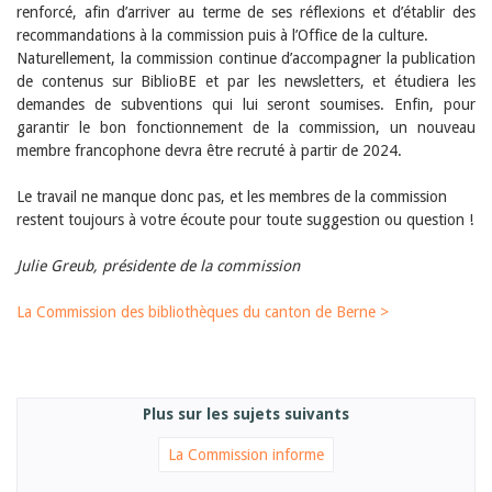
Janvier 2025
renforcé, afin d’arriver au terme de ses réflexions et d’établir des
2024
recommandations à la commission puis à l’Office de la culture.
2023
Naturellement, la commission continue d’accompagner la publication
2022
de contenus sur BiblioBE et par les newsletters, et étudiera les
2021
demandes de subventions qui lui seront soumises. Enfin, pour
2020
garantir le bon fonctionnement de la commission, un nouveau
2019
membre francophone devra être recruté à partir de 2024.
2018
2017
Le travail ne manque donc pas, et les membres de la commission
2016
2015
restent toujours à votre écoute pour toute suggestion ou question !
2014
2013
Julie Greub, présidente​ de la commission
2012
La Commission des bibliothèques du canton de Berne >
Plus sur les sujets suivants
La Commission informe