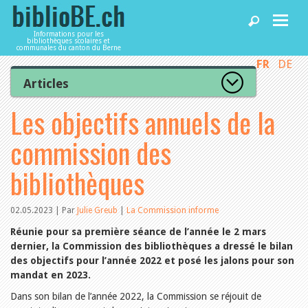
Informations pour les
bibliothèques scolaires et
communales du canton du Berne
FR
DE
Accueil
Articles
Tous les articles
Les objectifs annuels de la
Articles
Articles recommandés
Les mieux notés
commission des
Catégories
Bibliothèques
L’Office de la culture informe
bibliothèques
La Commission informe
Les bibliothèques informent
Agenda
Organisation
02.05.2023 | Par
Julie Greub
|
La Commission informe
Locaux et infrastructure
Collections
Réunie pour sa première séance de l’année le 2 mars
Utilisation
Services
dernier, la Commission des bibliothèques a dressé le bilan
Finances
des objectifs pour l’année 2022 et posé les jalons pour son
Personnel
mandat en 2023.
Gestion de la qualité
Utiliser biblioBE.ch
Dans son bilan de l’année 2022, la Commission se réjouit de
Droit et politique