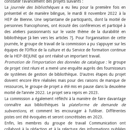
Relations publiques
constater l’avancement des projets suivants :
Encouragement à la lecture
La
journée des bibliothèques
a eu lieu pour la première fois en
Du monde entier
présentiel et de manière bilingue, le mardi 8 novembre 2022 à la
Divers
HEP de Bienne. Une septantaine de participants, dont la moitié de
A lire
personnes francophones, ont écouté des conférences et participé à
Tags
des ateliers passionnants sur le vaste thème de la durabilité en
bibliothèque [à lien vers les articles ?]. Pour l’organisation de cette
Manifestations
journée, le groupe de travail de la commission a pu s’appuyer sur les
Formation et perfectionnement
équipes de l’Office de la culture et du Service de formation continue
Animations
Jeune public
de la HEP-BEJUNE qui ont réalisé un important travail.
Ecole et bibliothèque
Promotion de l’importation des données de catalogue :
le groupe
Bibliosuisse
de projet s’est réuni et a mené une enquête auprès des fournisseurs
Subventions cantonales
de systèmes de gestion de bibliothèque. D’autres étapes du projet
Subventions extraordinaires
doivent encore être réalisées mais pour des raisons de manque de
Littérature de jeunesse
ressources, le groupe de projet a été mis en pause dans la deuxième
Membres de la commission
moitié de l’année 2022. Le projet sera repris en 2023.
Encouragement des
bibliothèques
La commission a également réfléchi à la manière de faire davantage
Bibliomedia
connaître aux bibliothèques la
plateforme de demande de
Tous les tags
subventions
, et comment les encourager à l’utiliser. Différentes
Auteurs
pistes ont été évoquées et seront concrétisées en 2023.
Enfin, les membres du groupe de travail Communication ont
Julie Greub
collaboré à la rédaction et à la relecture des informations publiées