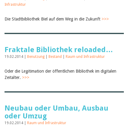
Februar 2025
Infrastruktur
2024
2023
2022
Die Stadtbibliothek Biel auf dem Weg in die Zukunft
>>>
2021
2020
2019
2018
2017
Fraktale Bibliothek reloaded…
2016
19.02.2014 |
Benutzung
|
Bestand
|
Raum und Infrastruktur
2015
2014
2013
Oder die Legitimation der öffentlichen Bibliothek im digitalen
2012
Zeitalter.
>>>
Neubau oder Umbau, Ausbau
oder Umzug
19.02.2014 |
Raum und Infrastruktur