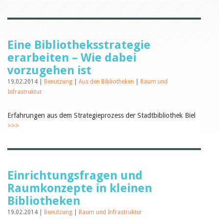
Öffentlichkeitsarbeit
Leseförderung
Aus aller Welt
Verschiedenes
Lesetipps
Eine Bibliotheksstrategie
Tags
erarbeiten – Wie dabei
Aus- und Weiterbildung
vorzugehen ist
Veranstaltungen
19.02.2014 |
Benutzung
|
Aus den Bibliotheken
|
Raum und
Kinder- und Jugendmedien
Infrastruktur
Bibliothek und Schule
Bibliotheksförderung
Zielpublikum Kinder und
Erfahrungen aus dem Strategieprozess der Stadtbibliothek Biel
Jugendliche
>>>
Einmalige Beiträge
Bibliotheksangebote
Bibliosuisse
Kantonale
Unterstützungsbeiträge
Rezensionen
Einrichtungsfragen und
Schweizer Literatur
Raumkonzepte in kleinen
Alle Tags
Bibliotheken
Autoren
19.02.2014 |
Benutzung
|
Raum und Infrastruktur
Julie Greub