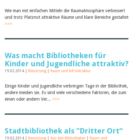
Birgit Libiszewski
Ursula Strahm
Wie man mit einfachen Mitteln die Raumatmosphäre verbessert
Sandra Dettwyler
und trotz Platznot attraktive Räume und klare Bereiche gestaltet
Sibylle Birrer
>>>
Javier Lopez
Céline Graf
Felicitas Isler
Andrea Grichting
Therese von Weissenfluh
Was macht Bibliotheken für
Nicole Rothen
Kinder und Jugendliche attraktiv?
Manuela Nyffeler-Lanker
Alle Autoren
19.02.2014 |
Benutzung
|
Raum und Infrastruktur
Archiv
Einige Kinder und Jugendliche verbringen Tage in der Bibliothek,
Juli 2026
andere meiden sie. Es sind viele verschiedene Faktoren, die zum
Juni 2026
März 2026
einen oder andern Ver...
>>>
Dezember 2025
November 2025
September 2025
Juli 2025
Juni 2025
Stadtbibliothek als "Dritter Ort“
März 2025
19.02.2014 |
Benutzung
|
Aus den Bibliotheken
|
Raum und