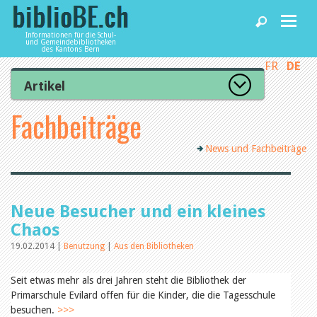
Informationen für die Schul-
und Gemeindebibliotheken
des Kantons Bern
FR
DE
Home
Artikel
Zur Artikelübersicht
Fachbeiträge
News und Fachbeiträge
Lesenswert
Gut bewertet
News und Fachbeiträge
Kategorien
Bibliotheken
Aus dem Amt für Kultur
Aus der Kommission
Aus den Bibliotheken
Agenda
Neue Besucher und ein kleines
Organisation
Raum und Infrastruktur
Chaos
Bestand
19.02.2014 |
Benutzung
|
Aus den Bibliotheken
Benutzung
Dienstleistungen
Finanzen
Personal
Seit etwas mehr als drei Jahren steht die Bibliothek der
Qualitätsmanagement
Primarschule Evilard offen für die Kinder, die die Tagesschule
biblioBE nutzen
Recht und Politik
besuchen.
>>>