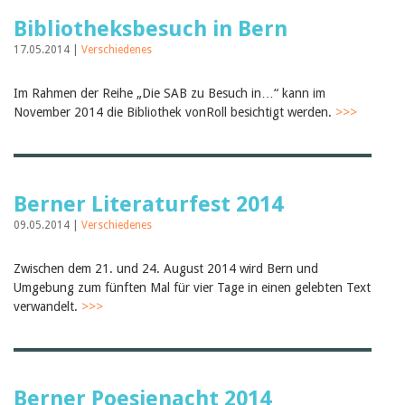
Birgit Libiszewski
Bibliotheksbesuch in Bern
Ursula Strahm
Sandra Dettwyler
17.05.2014 |
Verschiedenes
Sibylle Birrer
Javier Lopez
Im Rahmen der Reihe „Die SAB zu Besuch in…“ kann im
Céline Graf
November 2014 die Bibliothek vonRoll besichtigt werden.
>>>
Felicitas Isler
Andrea Grichting
Therese von Weissenfluh
Nicole Rothen
Manuela Nyffeler-Lanker
Berner Literaturfest 2014
Alle Autoren
09.05.2014 |
Archiv
Verschiedenes
Juli 2026
Zwischen dem 21. und 24. August 2014 wird Bern und
Juni 2026
März 2026
Umgebung zum fünften Mal für vier Tage in einen gelebten Text
Dezember 2025
verwandelt.
>>>
November 2025
September 2025
Juli 2025
Juni 2025
März 2025
Berner Poesienacht 2014