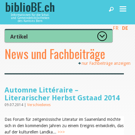
Informationen für die Schul-
und Gemeindebibliotheken
des Kantons Bern
FR
DE
Home
Artikel
Zur Artikelübersicht
News und Fachbeiträge
News und Fachbeiträge
Lesenswert
Gut bewertet
nur Fachbeiträge anzeigen
Kategorien
Bibliotheken
Aus dem Amt für Kultur
Aus der Kommission
Aus den Bibliotheken
Agenda
Automne Littéraire –
Organisation
Raum und Infrastruktur
Literarischer Herbst Gstaad 2014
Bestand
09.07.2014 |
Verschiedenes
Benutzung
Dienstleistungen
Finanzen
Personal
Das Forum für zeitgenössische Literatur im Saanenland möchte
Qualitätsmanagement
sich in den kommenden Jahren zu einem Ereignis entwickeln, das
biblioBE nutzen
Recht und Politik
auf der kulturellen Landka...
>>>