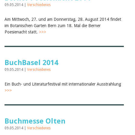
Februar 2025
09.05.2014 |
Verschiedenes
2024
2023
2022
Am Mittwoch, 27. und am Donnerstag, 28. August 2014 findet
2021
im Botanischen Garten Bern zum 18. Mal die Berner
2020
Poesienacht statt.
>>>
2019
2018
2017
2016
2015
BuchBasel 2014
2014
2013
09.05.2014 |
Verschiedenes
2012
Ein Buch- und Literaturfestival mit internationaler Ausstrahlung
>>>
Buchmesse Olten
09.05.2014 |
Verschiedenes