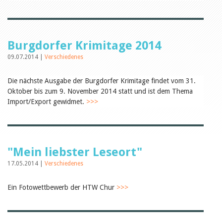
Öffentlichkeitsarbeit
Leseförderung
Aus aller Welt
Verschiedenes
Lesetipps
Burgdorfer Krimitage 2014
Tags
09.07.2014 |
Verschiedenes
Aus- und Weiterbildung
Veranstaltungen
Die nächste Ausgabe der Burgdorfer Krimitage findet vom 31.
Kinder- und Jugendmedien
Oktober bis zum 9. November 2014 statt und ist dem Thema
Bibliothek und Schule
Import/Export gewidmet.
>>>
Bibliotheksförderung
Zielpublikum Kinder und
Jugendliche
Einmalige Beiträge
Bibliotheksangebote
Bibliosuisse
"Mein liebster Leseort"
Kantonale
Unterstützungsbeiträge
17.05.2014 |
Verschiedenes
Rezensionen
Schweizer Literatur
Ein Fotowettbewerb der HTW Chur
>>>
Alle Tags
Autoren
Julie Greub