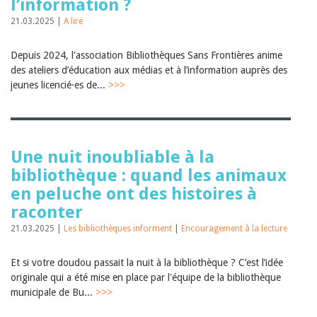
l’information ?
Sibylle Birrer
Javier Lopez
21.03.2025 |
A lire
Andrea Grichting
Maria Aellig-Abate
Aline Yeretzian
Depuis 2024, l'association Bibliothèques Sans Frontières anime
Markus Jost
des ateliers d’éducation aux médias et à l’information auprès des
Markus Keel
jeunes licencié·es de...
>>>
Blaise Humbert-Droz
Sarah Jenni
Gabriela Hammel
Brigitte Burri
Tous les auteurs
Une nuit inoubliable à la
Archives
bibliothèque : quand les animaux
Juillet 2026
en peluche ont des histoires à
Juin 2026
raconter
Mars 2026
Décembre 2025
21.03.2025 |
Les bibliothèques informent
|
Encouragement à la lecture
Novembre 2025
Septembre 2025
Et si votre doudou passait la nuit à la bibliothèque ? C’est l’idée
Juillet 2025
originale qui a été mise en place par l'équipe de la bibliothèque
Juin 2025
municipale de Bu...
>>>
Mars 2025
Février 2025