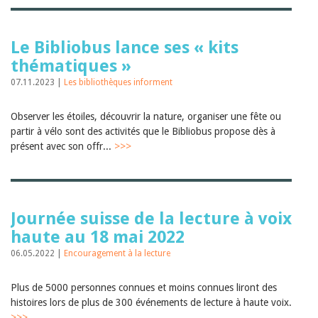
Janvier 2025
2024
2023
Le Bibliobus lance ses « kits
2022
2021
thématiques »
2020
07.11.2023 |
Les bibliothèques informent
2019
2018
2017
Observer les étoiles, découvrir la nature, organiser une fête ou
2016
partir à vélo sont des activités que le Bibliobus propose dès à
2015
présent avec son offr...
>>>
2014
2013
2012
Journée suisse de la lecture à voix
haute au 18 mai 2022
06.05.2022 |
Encouragement à la lecture
Plus de 5000 personnes connues et moins connues liront des
histoires lors de plus de 300 événements de lecture à haute voix.
>>>