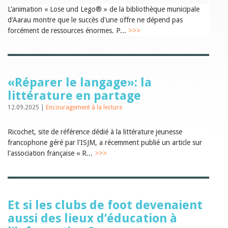
Relations publiques
L’animation « Lose und Lego® » de la bibliothèque municipale
Encouragement à la lecture
d'Aarau montre que le succès d'une offre ne dépend pas
Du monde entier
Divers
forcément de ressources énormes. P...
>>>
A lire
Tags
Manifestations
Formation et perfectionnement
«Réparer le langage»: la
Animations
littérature en partage
Jeune public
Ecole et bibliothèque
12.09.2025 |
Encouragement à la lecture
Bibliosuisse
Subventions cantonales
Ricochet, site de référence dédié à la littérature jeunesse
Subventions extraordinaires
francophone géré par l'ISJM, a récemment publié un article sur
Littérature de jeunesse
l'association française « R...
>>>
Membres de la commission
Encouragement des
bibliothèques
Bibliomedia
Tous les tags
Et si les clubs de foot devenaient
Auteurs
aussi des lieux d’éducation à
Julie Greub