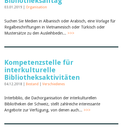
Bibliotheksalltag
Februar 2025
2024
03.01.2019 |
Organisation
2023
2022
Suchen Sie Medien in Albanisch oder Arabisch, eine Vorlage für
2021
Regalbeschriftungen in Vietnamesisch oder Türkisch oder
2020
Mustersätze zu den Ausleihbedin...
2019
>>>
2018
2017
2016
2015
2014
Kompetenzstelle für
2013
interkulturelle
2012
Bibliotheksaktivitäten
04.12.2018 |
Bestand
|
Verschiedenes
Interbiblio, die Dachorganisation der interkulturellen
Bibliotheken der Schweiz, stellt zahlreiche interessante
Angebote zur Verfügung, von denen auch...
>>>