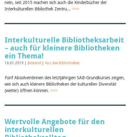
nein, seit 2015 machen sich auch die Kinderbücher der
Birgit Libiszewski
Interkulturellen Bibliothek Zentru...
>>>
Ursula Strahm
Sandra Dettwyler
Sibylle Birrer
Javier Lopez
Céline Graf
Interkulturelle Bibliotheksarbeit
Felicitas Isler
Andrea Grichting
– auch für kleinere Bibliotheken
Therese von Weissenfluh
ein Thema!
Nicole Rothen
Manuela Nyffeler-Lanker
16.01.2019 |
Bestand
|
Aus den Bibliotheken
Alle Autoren
Archiv
Fünf Absolventinnen des letztjährigen SAB-Grundkurses zeigen,
wie sich auch kleinere Bibliotheken der kulturellen Diversität
Juli 2026
(weiter) öffnen können.
>>>
Juni 2026
März 2026
Dezember 2025
November 2025
September 2025
Wertvolle Angebote für den
Juli 2025
Juni 2025
interkulturellen
März 2025