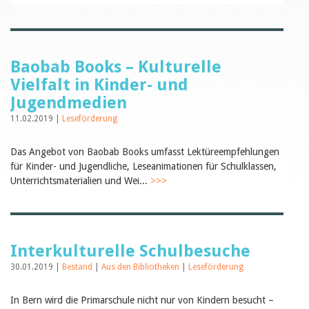
Öffentlichkeitsarbeit
Leseförderung
Aus aller Welt
Verschiedenes
Lesetipps
Baobab Books – Kulturelle
Tags
Vielfalt in Kinder- und
Aus- und Weiterbildung
Jugendmedien
Veranstaltungen
Kinder- und Jugendmedien
11.02.2019 |
Leseförderung
Bibliothek und Schule
Bibliotheksförderung
Das Angebot von Baobab Books umfasst Lektüreempfehlungen
Zielpublikum Kinder und
für Kinder- und Jugendliche, Leseanimationen für Schulklassen,
Jugendliche
Einmalige Beiträge
Unterrichtsmaterialien und Wei...
>>>
Bibliotheksangebote
Bibliosuisse
Kantonale
Unterstützungsbeiträge
Rezensionen
Interkulturelle Schulbesuche
Schweizer Literatur
Alle Tags
30.01.2019 |
Bestand
|
Aus den Bibliotheken
|
Leseförderung
Autoren
In Bern wird die Primarschule nicht nur von Kindern besucht –
Julie Greub