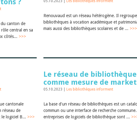
tons ?
05.10.2023 |
Les bibliothèques informent
t
Renouvaud est un réseau hétérogène. Il regroupe
bibliothèques à vocation académique et patrimonia
 du canton de
mais aussi des bibliothèques scolaires et de ...
>>>
 rôle central en sa
ux côtés...
>>>
Le réseau de bibliothèque
comme mesure de market
t
05.10.2023 |
Les bibliothèques informent
que cantonale
La base d'un réseau de bibliothèques est un cata
un réseau de
commun ou une interface de recherche commune.
le logiciel B...
>>>
entreprises de logiciels de bibliothèque sont ...
>>