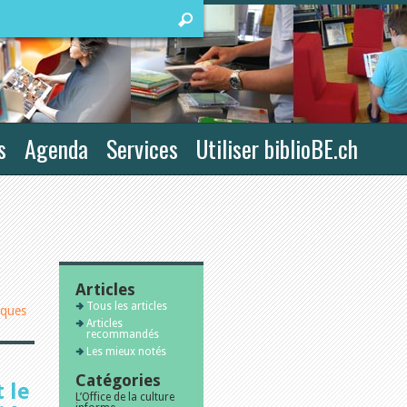
s
Agenda
Services
Utiliser biblioBE.ch
Articles
Tous les articles
iques
Articles
recommandés
Les mieux notés
Catégories
 le
L’Office de la culture