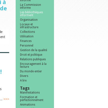
informe
i à
La Commission
 de
informe
Les bibliothèques
informent
Organisation
Locaux et
infrastructure
de
Collections
Utilisation
ment
Finances
Personnel
Gestion de la qualité
Droit et politique
Relations publiques
Encouragement à la
lecture
!
Du monde entier
Divers
A lire
Tags
s
Manifestations
Formation et
...
>>>
perfectionnement
Animations