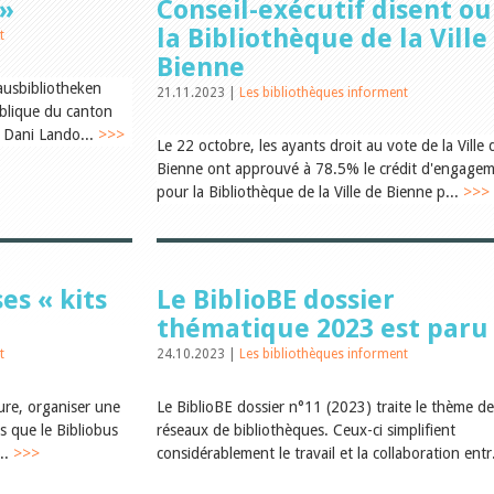
 »
Conseil-exécutif disent ou
la Bibliothèque de la Ville
t
Bienne
ausbibliotheken
21.11.2023 |
Les bibliothèques informent
ublique du canton
 Dani Lando...
>>>
Le 22 octobre, les ayants droit au vote de la Ville 
Bienne ont approuvé à 78.5% le crédit d'engage
pour la Bibliothèque de la Ville de Bienne p...
>>>
es « kits
Le BiblioBE dossier
thématique 2023 est paru 
t
24.10.2023 |
Les bibliothèques informent
ture, organiser une
Le BiblioBE dossier n°11 (2023) traite le thème de
és que le Bibliobus
réseaux de bibliothèques. Ceux-ci simplifient
..
>>>
considérablement le travail et la collaboration entr