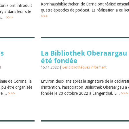
Kornhausbibliotheken de Berne ont réalisé ensem
öniz ont introduit
quatre épisodes de podcast. La réalisation a eu lieu
y » dans leur site
>>>
s...
>>>
es
La Bibliothek Oberaargau
été fondée
t
15.11.2022 |
Les bibliothèques informent
émie de Corona, la
Environ deux ans après la signature de la déclarat
 pu être organisée
d'intention, l'association Bibliothek Oberaargau a 
el...
>>>
fondée le 20 octobre 2022 à Langenthal. L...
>>>