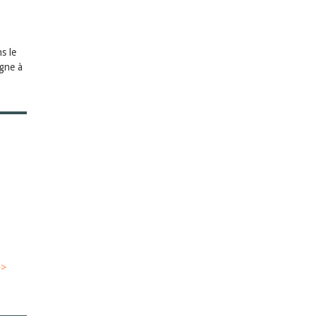
s le
igne à
>>