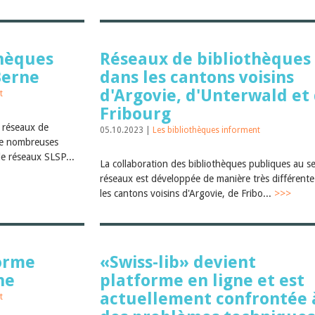
thèques
Réseaux de bibliothèques
Berne
dans les cantons voisins
d'Argovie, d'Unterwald et
t
Fribourg
x réseaux de
05.10.2023 |
Les bibliothèques informent
de nombreuses
de réseaux SLSP...
La collaboration des bibliothèques publiques au s
réseaux est développée de manière très différent
les cantons voisins d'Argovie, de Fribo...
>>>
forme
«Swiss-lib» devient
ne
platforme en ligne et est
actuellement confrontée 
t