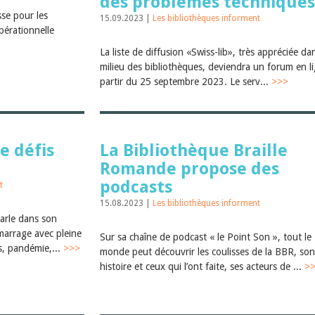
des problèmes techniques
sse pour les
15.09.2023 |
Les bibliothèques informent
pérationnelle
La liste de diffusion «Swiss-lib», très appréciée dan
milieu des bibliothèques, deviendra un forum en l
partir du 25 septembre 2023. Le serv...
>>>
e défis
La Bibliothèque Braille
Romande propose des
podcasts
t
15.08.2023 |
Les bibliothèques informent
parle dans son
marrage avec pleine
Sur sa chaîne de podcast « le Point Son », tout le
s, pandémie,...
>>>
monde peut découvrir les coulisses de la BBR, son
histoire et ceux qui l’ont faite, ses acteurs de ...
>