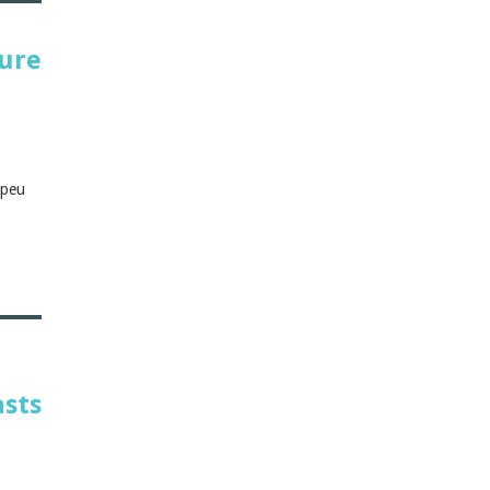
ture
 peu
asts