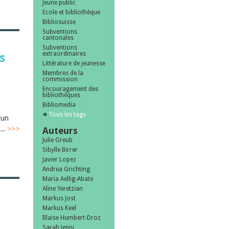
Jeune public
Ecole et bibliothèque
Bibliosuisse
Subventions
cantonales
Subventions
extraordinaires
s
Littérature de jeunesse
Membres de la
commission
Encouragement des
bibliothèques
Bibliomedia
Tous les tags
 un
...
>>>
Auteurs
Julie Greub
Sibylle Birrer
Javier Lopez
Andrea Grichting
Maria Aellig-Abate
Aline Yeretzian
Markus Jost
Markus Keel
Blaise Humbert-Droz
Sarah Jenni