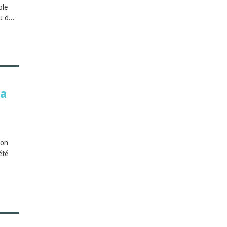
ble
 d...
 a
ion
été