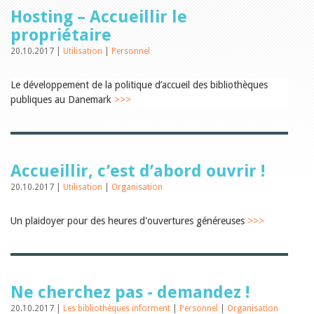
Relations publiques
Hosting – Accueillir le
Encouragement à la lecture
Du monde entier
propriétaire
Divers
20.10.2017 |
Utilisation
|
Personnel
A lire
Tags
Le développement de la politique d’accueil des bibliothèques
Manifestations
publiques au Danemark
>>>
Formation et perfectionnement
Animations
Jeune public
Ecole et bibliothèque
Bibliosuisse
Accueillir, c’est d’abord ouvrir !
Subventions cantonales
Subventions extraordinaires
20.10.2017 |
Utilisation
|
Organisation
Littérature de jeunesse
Membres de la commission
Un plaidoyer pour des heures d'ouvertures généreuses
>>>
Encouragement des
bibliothèques
Bibliomedia
Tous les tags
Auteurs
Ne cherchez pas - demandez !
Julie Greub
20.10.2017 |
Les bibliothèques informent
|
Personnel
|
Organisation