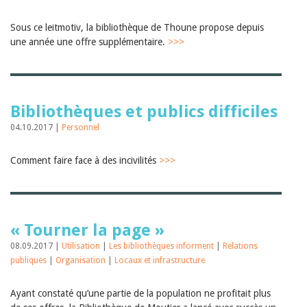
Sibylle Birrer
Javier Lopez
Andrea Grichting
Sous ce leitmotiv, la bibliothèque de Thoune propose depuis
Maria Aellig-Abate
une année une offre supplémentaire.
>>>
Aline Yeretzian
Markus Jost
Markus Keel
Blaise Humbert-Droz
Sarah Jenni
Bibliothèques et publics difficiles
Gabriela Hammel
04.10.2017 |
Personnel
Brigitte Burri
Tous les auteurs
Comment faire face à des incivilités
>>>
Archives
Juillet 2026
Juin 2026
Mars 2026
Décembre 2025
« Tourner la page »
Novembre 2025
08.09.2017 |
Utilisation
|
Les bibliothèques informent
|
Relations
Septembre 2025
Juillet 2025
publiques
|
Organisation
|
Locaux et infrastructure
Juin 2025
Mars 2025
Ayant constaté qu’une partie de la population ne profitait plus
Février 2025