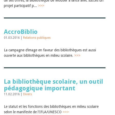
de ses offres, la Bibliothèque de Moutier a lancé avec succès un
Janvier 2025
projet participatif p...
>>>
2024
2023
2022
2021
2020
AccroBiblio
2019
2018
01.03.2016 |
Relations publiques
2017
2016
La campagne d’image en faveur des bibliothèques est aussi
2015
ouverte aux bibliothèques en milieu scolaire.
>>>
2014
2013
2012
La bibliothèque scolaire, un outil
pédagogique important
11.02.2016 |
Divers
Le statut et les fonctions des bibliothèques en milieu scolaire
selon le manifeste de l'IFLA/UNESCO
>>>