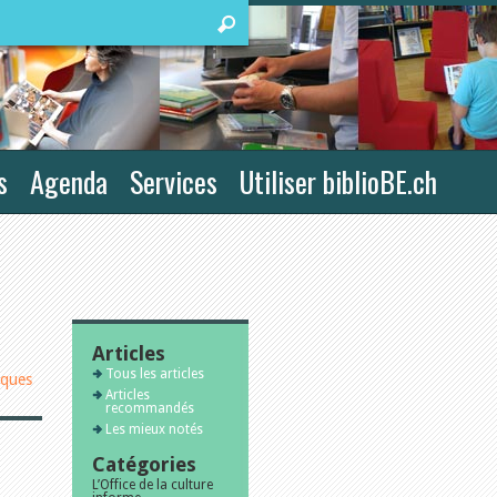
s
Agenda
Services
Utiliser biblioBE.ch
Articles
Tous les articles
iques
Articles
recommandés
Les mieux notés
Catégories
L’Office de la culture