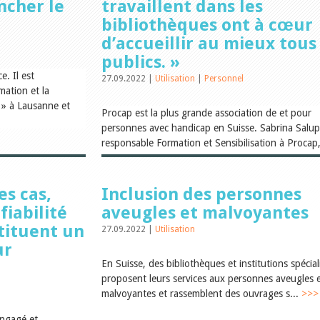
ancher le
travaillent dans les
bibliothèques ont à cœur
d’accueillir au mieux tous 
publics. »
. Il est
27.09.2022 |
Utilisation
|
Personnel
mation et la
» à Lausanne et
Procap est la plus grande association de et pour
personnes avec handicap en Suisse. Sabrina Salup
responsable Formation et Sensibilisation à Procap,
>>>
es cas,
Inclusion des personnes
fiabilité
aveugles et malvoyantes
stituent un
27.09.2022 |
Utilisation
ur
En Suisse, des bibliothèques et institutions spécial
proposent leurs services aux personnes aveugles 
malvoyantes et rassemblent des ouvrages s...
>>>
engagé et