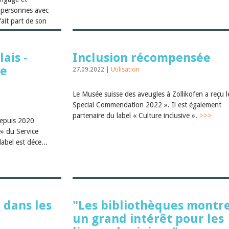
 personnes avec
ait part de son
ais -
Inclusion récompensée
de
27.09.2022 |
Utilisation
Le Musée suisse des aveugles à Zollikofen a reçu l
Special Commendation 2022 ». Il est également
partenaire du label « Culture inclusive ».
>>>
depuis 2020
e» du Service
label est déce...
 dans les
"Les bibliothèques montr
un grand intérêt pour les