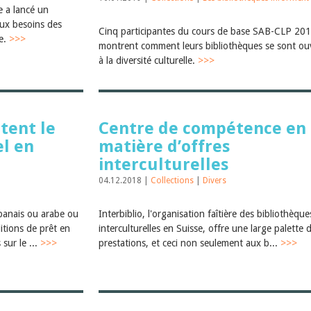
e a lancé un
ux besoins des
Cinq participantes du cours de base SAB-CLP 20
re.
>>>
montrent comment leurs bibliothèques se sont ou
à la diversité culturelle.
>>>
itent le
Centre de compétence en
el en
matière d’offres
interculturelles
04.12.2018 |
Collections
|
Divers
banais ou arabe ou
Interbiblio, l'organisation faîtière des bibliothèque
itions de prêt en
interculturelles en Suisse, offre une large palette 
sur le ...
>>>
prestations, et ceci non seulement aux b...
>>>