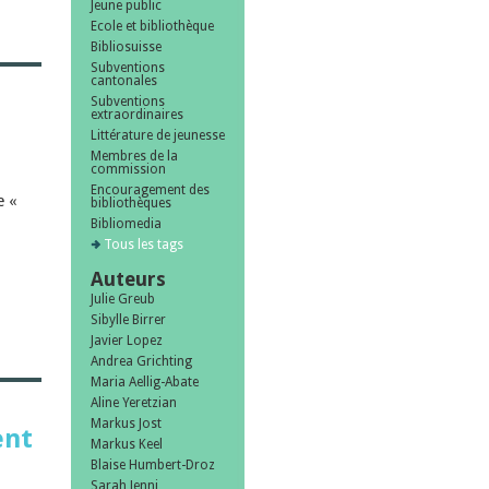
Jeune public
Ecole et bibliothèque
Bibliosuisse
Subventions
cantonales
Subventions
extraordinaires
Littérature de jeunesse
Membres de la
commission
Encouragement des
e «
bibliothèques
Bibliomedia
Tous les tags
Auteurs
Julie Greub
Sibylle Birrer
Javier Lopez
Andrea Grichting
Maria Aellig-Abate
Aline Yeretzian
Markus Jost
ent
Markus Keel
Blaise Humbert-Droz
Sarah Jenni