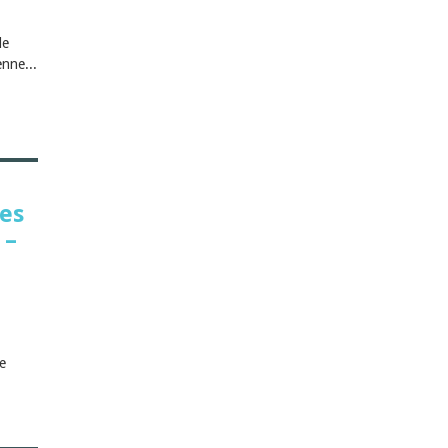
de
enne...
des
 –
e