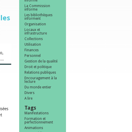
informe
La Commission
informe
Les bibliothèques
les
informent
Organisation
Locaux et
infrastructure
Collections
Utilisation
Finances
o,
Personnel
...
Gestion de la qualité
Droit et politique
Relations publiques
Encouragement à la
lecture
Du monde entier
Divers
A lire
Tags
isées
Manifestations
et
Formation et
perfectionnement
Animations