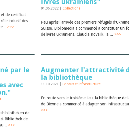
livres ukrainiens"
01.06.2022 |
Collections
t de certificat
rôle inclusif des
Peu après l'arrivée des premiers réfugiés d'Ukrain
te...
>>>
Suisse, Bibliomedia a commencé à constituer un f
de livres ukrainiens. Claudia Kovalik, la ...
>>>
nné par le
Augmenter l'attractivité 
la bibliothèque
es avec
11.10.2021 |
Locaux et infrastructure
n."
En route vers le troisième lieu, la bibliothèque de la
t
de Bienne a commencé à adapter son infrastructu
>>>
usbibliotheken de
zzi-Bibliothek de
su...
>>>