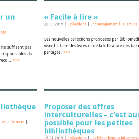
r un
« Facile à lire »
26.03.2019 |
Collections
|
Encouragement à la lecture
nces
Les nouvelles collections proposées par Bibliomed
visent à faire des livres et de la littérature des bie
 ne suffisant pas
partagés.
>>>
es responsables du
reco...
>>>
bliothèque
Proposer des offres
interculturelles – c’est au
possible pour les petites
èques informent
|
bibliothèques
16.01.2019 |
Collections
|
Les bibliothèques informent