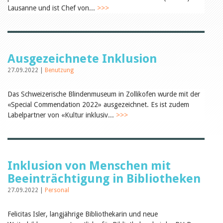
Öffentlichkeitsarbeit
Lausanne und ist Chef von...
>>>
Leseförderung
Aus aller Welt
Verschiedenes
Lesetipps
Tags
Ausgezeichnete Inklusion
Aus- und Weiterbildung
27.09.2022 |
Benutzung
Veranstaltungen
Kinder- und Jugendmedien
Das Schweizerische Blindenmuseum in Zollikofen wurde mit der
Bibliothek und Schule
«Special Commendation 2022» ausgezeichnet. Es ist zudem
Bibliotheksförderung
Zielpublikum Kinder und
Labelpartner von «Kultur inklusiv...
>>>
Jugendliche
Einmalige Beiträge
Bibliotheksangebote
Bibliosuisse
Kantonale
Inklusion von Menschen mit
Unterstützungsbeiträge
Rezensionen
Beeinträchtigung in Bibliotheken
Schweizer Literatur
27.09.2022 |
Personal
Alle Tags
Autoren
Felicitas Isler, langjährige Bibliothekarin und neue
Julie Greub