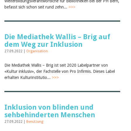
Weiterbildungsverantwortliche für Bibliotheken bei der PH Bern,
Birgit Libiszewski
befasst sich schon seit rund zehn...
>>>
Ursula Strahm
Sandra Dettwyler
Sibylle Birrer
Javier Lopez
Céline Graf
Die Mediathek Wallis – Brig auf
Felicitas Isler
dem Weg zur Inklusion
Andrea Grichting
Therese von Weissenfluh
27.09.2022 |
Organisation
Nicole Rothen
Manuela Nyffeler-Lanker
Alle Autoren
Die Mediathek Wallis – Brig ist seit 2020 Labelpartner von
«Kultur inklusiv», der Fachstelle von Pro Infirmis. Dieses Label
Archiv
erhalten Kulturinstitutio...
>>>
Juli 2026
Juni 2026
März 2026
Dezember 2025
November 2025
Inklusion von blinden und
September 2025
sehbehinderten Menschen
Juli 2025
Juni 2025
27.09.2022 |
Benutzung
März 2025