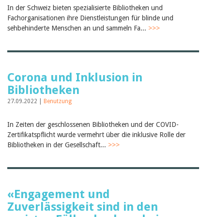
Februar 2025
In der Schweiz bieten spezialisierte Bibliotheken und
2024
Fachorganisationen ihre Dienstleistungen für blinde und
2023
sehbehinderte Menschen an und sammeln Fa...
2022
>>>
2021
2020
2019
2018
2017
Corona und Inklusion in
2016
Bibliotheken
2015
27.09.2022 |
2014
Benutzung
2013
2012
In Zeiten der geschlossenen Bibliotheken und der COVID-
Zertifikatspflicht wurde vermehrt über die inklusive Rolle der
Bibliotheken in der Gesellschaft...
>>>
«Engagement und
Zuverlässigkeit sind in den