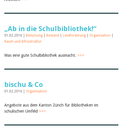
Birgit Libiszewski
Ursula Strahm
Sandra Dettwyler
Sibylle Birrer
Javier Lopez
„Ab in die Schulbibliothek!“
Céline Graf
01.02.2016 |
Benutzung
|
Bestand
|
Leseförderung
|
Organisation
|
Felicitas Isler
Raum und Infrastruktur
Andrea Grichting
Therese von Weissenfluh
Nicole Rothen
Was eine gute Schulbibliothek ausmacht.
>>>
Manuela Nyffeler-Lanker
Alle Autoren
Archiv
Juli 2026
bischu & Co
Juni 2026
März 2026
01.02.2016 |
Organisation
Dezember 2025
November 2025
Angebote aus dem Kanton Zürich für Bibliotheken im
September 2025
schulischen Umfeld
>>>
Juli 2025
Juni 2025
März 2025