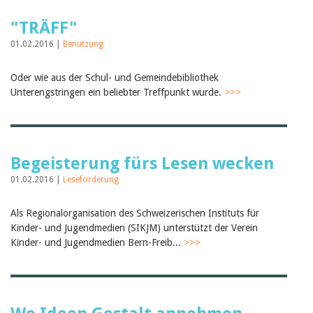
Februar 2025
2024
"TRÄFF"
2023
2022
01.02.2016 |
Benutzung
2021
2020
Oder wie aus der Schul- und Gemeindebibliothek
2019
Unterengstringen ein beliebter Treffpunkt wurde.
>>>
2018
2017
2016
2015
2014
Begeisterung fürs Lesen wecken
2013
2012
01.02.2016 |
Leseförderung
Als Regionalorganisation des Schweizerischen Instituts für
Kinder- und Jugendmedien (SIKJM) unterstützt der Verein
Kinder- und Jugendmedien Bern-Freib...
>>>