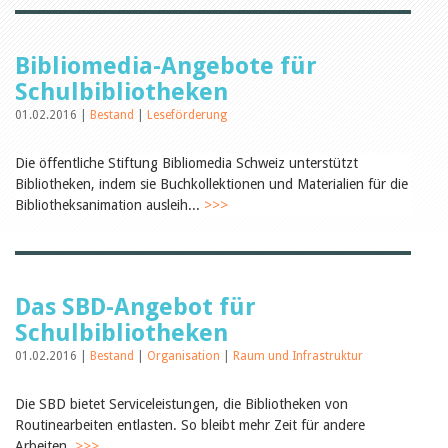
Öffentlichkeitsarbeit
Leseförderung
Aus aller Welt
Verschiedenes
Bibliomedia-Angebote für
Lesetipps
Schulbibliotheken
Tags
01.02.2016 |
Bestand
|
Leseförderung
Aus- und Weiterbildung
Veranstaltungen
Die öffentliche Stiftung Bibliomedia Schweiz unterstützt
Kinder- und Jugendmedien
Bibliotheken, indem sie Buchkollektionen und Materialien für die
Bibliothek und Schule
Bibliotheksanimation ausleih...
>>>
Bibliotheksförderung
Zielpublikum Kinder und
Jugendliche
Einmalige Beiträge
Bibliotheksangebote
Bibliosuisse
Das SBD-Angebot für
Kantonale
Schulbibliotheken
Unterstützungsbeiträge
Rezensionen
01.02.2016 |
Bestand
|
Organisation
|
Raum und Infrastruktur
Schweizer Literatur
Alle Tags
Die SBD bietet Serviceleistungen, die Bibliotheken von
Autoren
Routinearbeiten entlasten. So bleibt mehr Zeit für andere
Julie Greub
Arbeiten.
>>>