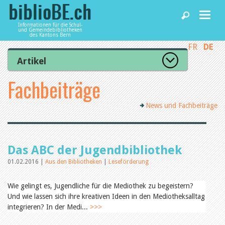
Informationen für die Schul-
und Gemeindebibliotheken
des Kantons Bern
FR
DE
Home
Artikel
Zur Artikelübersicht
Fachbeiträge
News und Fachbeiträge
Lesenswert
Gut bewertet
News und Fachbeiträge
Kategorien
Bibliotheken
Aus dem Amt für Kultur
Aus der Kommission
Aus den Bibliotheken
Agenda
Das ABC der Jugendbibliothek
Organisation
Raum und Infrastruktur
01.02.2016 |
Aus den Bibliotheken
|
Leseförderung
Bestand
Benutzung
Dienstleistungen
Wie gelingt es, Jugendliche für die Mediothek zu begeistern?
Finanzen
Und wie lassen sich ihre kreativen Ideen in den Mediotheksalltag
Personal
integrieren? In der Medi...
Qualitätsmanagement
>>>
biblioBE nutzen
Recht und Politik