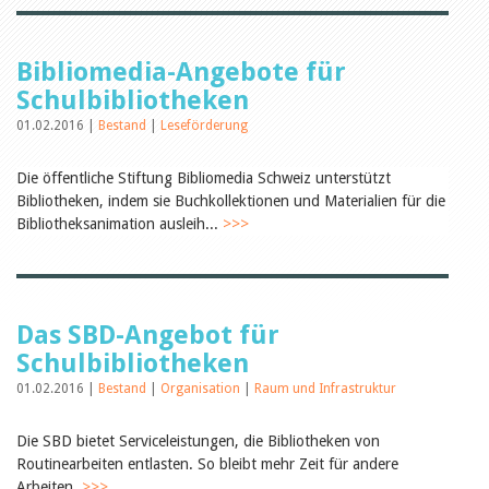
Öffentlichkeitsarbeit
Leseförderung
Aus aller Welt
Verschiedenes
Bibliomedia-Angebote für
Lesetipps
Schulbibliotheken
Tags
01.02.2016 |
Bestand
|
Leseförderung
Aus- und Weiterbildung
Veranstaltungen
Die öffentliche Stiftung Bibliomedia Schweiz unterstützt
Kinder- und Jugendmedien
Bibliotheken, indem sie Buchkollektionen und Materialien für die
Bibliothek und Schule
Bibliotheksanimation ausleih...
>>>
Bibliotheksförderung
Zielpublikum Kinder und
Jugendliche
Einmalige Beiträge
Bibliotheksangebote
Bibliosuisse
Das SBD-Angebot für
Kantonale
Schulbibliotheken
Unterstützungsbeiträge
Rezensionen
01.02.2016 |
Bestand
|
Organisation
|
Raum und Infrastruktur
Schweizer Literatur
Alle Tags
Die SBD bietet Serviceleistungen, die Bibliotheken von
Autoren
Routinearbeiten entlasten. So bleibt mehr Zeit für andere
Julie Greub
Arbeiten.
>>>