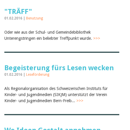
Februar 2025
2024
"TRÄFF"
2023
2022
01.02.2016 |
Benutzung
2021
2020
Oder wie aus der Schul- und Gemeindebibliothek
2019
Unterengstringen ein beliebter Treffpunkt wurde.
>>>
2018
2017
2016
2015
2014
Begeisterung fürs Lesen wecken
2013
2012
01.02.2016 |
Leseförderung
Als Regionalorganisation des Schweizerischen Instituts für
Kinder- und Jugendmedien (SIKJM) unterstützt der Verein
Kinder- und Jugendmedien Bern-Freib...
>>>