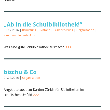
Birgit Libiszewski
Ursula Strahm
Sandra Dettwyler
Sibylle Birrer
Javier Lopez
„Ab in die Schulbibliothek!“
Céline Graf
01.02.2016 |
Benutzung
|
Bestand
|
Leseförderung
|
Organisation
|
Felicitas Isler
Raum und Infrastruktur
Andrea Grichting
Therese von Weissenfluh
Nicole Rothen
Was eine gute Schulbibliothek ausmacht.
>>>
Manuela Nyffeler-Lanker
Alle Autoren
Archiv
Juli 2026
bischu & Co
Juni 2026
März 2026
01.02.2016 |
Organisation
Dezember 2025
November 2025
Angebote aus dem Kanton Zürich für Bibliotheken im
September 2025
schulischen Umfeld
>>>
Juli 2025
Juni 2025
März 2025