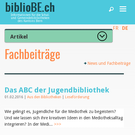
Informationen für die Schul-
und Gemeindebibliotheken
des Kantons Bern
FR
DE
Home
Artikel
Zur Artikelübersicht
Fachbeiträge
News und Fachbeiträge
Lesenswert
Gut bewertet
News und Fachbeiträge
Kategorien
Bibliotheken
Aus dem Amt für Kultur
Aus der Kommission
Aus den Bibliotheken
Agenda
Das ABC der Jugendbibliothek
Organisation
Raum und Infrastruktur
01.02.2016 |
Aus den Bibliotheken
|
Leseförderung
Bestand
Benutzung
Dienstleistungen
Wie gelingt es, Jugendliche für die Mediothek zu begeistern?
Finanzen
Und wie lassen sich ihre kreativen Ideen in den Mediotheksalltag
Personal
integrieren? In der Medi...
Qualitätsmanagement
>>>
biblioBE nutzen
Recht und Politik