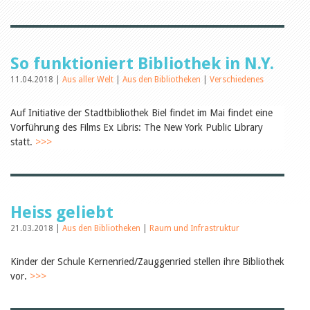
Öffentlichkeitsarbeit
Leseförderung
Aus aller Welt
Verschiedenes
Lesetipps
So funktioniert Bibliothek in N.Y.
Tags
11.04.2018 |
Aus aller Welt
|
Aus den Bibliotheken
|
Verschiedenes
Aus- und Weiterbildung
Veranstaltungen
Auf Initiative der Stadtbibliothek Biel findet im Mai findet eine
Kinder- und Jugendmedien
Vorführung des Films Ex Libris: The New York Public Library
Bibliothek und Schule
statt.
>>>
Bibliotheksförderung
Zielpublikum Kinder und
Jugendliche
Einmalige Beiträge
Bibliotheksangebote
Bibliosuisse
Heiss geliebt
Kantonale
Unterstützungsbeiträge
21.03.2018 |
Aus den Bibliotheken
|
Raum und Infrastruktur
Rezensionen
Schweizer Literatur
Kinder der Schule Kernenried/Zauggenried stellen ihre Bibliothek
Alle Tags
vor.
>>>
Autoren
Julie Greub