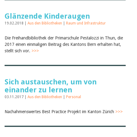
Birgit Libiszewski
Ursula Strahm
Glänzende Kinderaugen
Sandra Dettwyler
Sibylle Birrer
19.02.2018 |
Aus den Bibliotheken
|
Raum und Infrastruktur
Javier Lopez
Céline Graf
Die Freihandbibliothek der Primarschule Pestalozzi in Thun, die
Felicitas Isler
2017 einen einmaligen Beitrag des Kantons Bern erhalten hat,
Andrea Grichting
Therese von Weissenfluh
stellt sich vor.
>>>
Nicole Rothen
Manuela Nyffeler-Lanker
Alle Autoren
Archiv
Sich austauschen, um von
Juli 2026
einander zu lernen
Juni 2026
März 2026
03.11.2017 |
Aus den Bibliotheken
|
Personal
Dezember 2025
November 2025
Nachahmenswertes Best Practice Projekt im Kanton Zürich
>>>
September 2025
Juli 2025
Juni 2025
März 2025