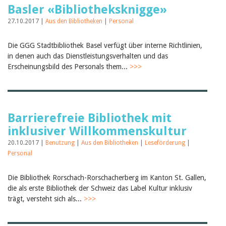
Februar 2025
Basler «Bibliotheksknigge»
2024
2023
27.10.2017 |
Aus den Bibliotheken
|
Personal
2022
2021
Die GGG Stadtbibliothek Basel verfügt über interne Richtlinien,
2020
in denen auch das Dienstleistungsverhalten und das
2019
Erscheinungsbild des Personals them...
>>>
2018
2017
2016
2015
2014
Barrierefreie Bibliothek mit
2013
2012
inklusiver Willkommenskultur
20.10.2017 |
Benutzung
|
Aus den Bibliotheken
|
Leseförderung
|
Personal
Die Bibliothek Rorschach-Rorschacherberg im Kanton St. Gallen,
die als erste Bibliothek der Schweiz das Label Kultur inklusiv
trägt, versteht sich als...
>>>