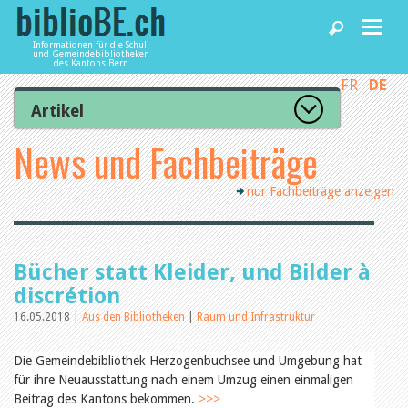
Informationen für die Schul-
und Gemeindebibliotheken
des Kantons Bern
FR
DE
Home
Artikel
Zur Artikelübersicht
News und Fachbeiträge
News und Fachbeiträge
Lesenswert
Gut bewertet
nur Fachbeiträge anzeigen
Kategorien
Bibliotheken
Aus dem Amt für Kultur
Aus der Kommission
Aus den Bibliotheken
Agenda
Bücher statt Kleider, und Bilder à
Organisation
Raum und Infrastruktur
discrétion
Bestand
16.05.2018 |
Aus den Bibliotheken
|
Raum und Infrastruktur
Benutzung
Dienstleistungen
Finanzen
Personal
Die Gemeindebibliothek Herzogenbuchsee und Umgebung hat
Qualitätsmanagement
für ihre Neuausstattung nach einem Umzug einen einmaligen
biblioBE nutzen
Recht und Politik
Beitrag des Kantons bekommen.
>>>