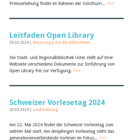
Juli 2026
Preisverleihung findet im Rahmen der Solothurn...
>>>
Juni 2026
März 2026
Dezember 2025
November 2025
September 2025
Leitfaden Open Library
Juli 2025
20.03.2024 |
Benutzung
|
Aus den Bibliotheken
Juni 2025
März 2025
Februar 2025
Die Stadt- und Regionalbibliothek Uster stellt auf ihrer
2024
Webseite verschiedene Dokumente zur Einführung von
2023
Open Library frei zur Verfügung.
>>>
2022
2021
2020
2019
2018
Schweizer Vorlesetag 2024
2017
2016
20.03.2024 |
Leseförderung
2015
2014
Am 22. Mai 2024 findet der Schweizer Vorlesetag zum
2013
siebten Mal statt. Am diesjährigen Vorlesetag steht das
2012
generationenverbindende Vorlesen im Fokus...
>>>