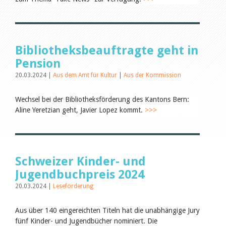
Leseförderung
Aus aller Welt
Verschiedenes
Lesetipps
Tags
Bibliotheksbeauftragte geht in
Alle Tags
Pension
Autoren
20.03.2024 |
Aus dem Amt für Kultur
|
Aus der Kommission
Birgit Libiszewski
Ursula Strahm
Wechsel bei der Bibliotheksförderung des Kantons Bern:
Julie Greub
Aline Yeretzian geht, Javier Lopez kommt.
>>>
Sandra Dettwyler
Sibylle Birrer
Javier Lopez
Céline Graf
Felicitas Isler
Schweizer Kinder- und
Andrea Grichting
Jugendbuchpreis 2024
Nicole Rothen
Therese von Weissenfluh
20.03.2024 |
Leseförderung
Manuela Nyffeler-Lanker
Alle Autoren
Aus über 140 eingereichten Titeln hat die unabhängige Jury
Archiv
fünf Kinder- und Jugendbücher nominiert. Die