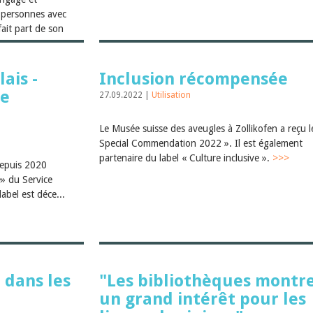
 personnes avec
ait part de son
ais -
Inclusion récompensée
de
27.09.2022 |
Utilisation
Le Musée suisse des aveugles à Zollikofen a reçu l
Special Commendation 2022 ». Il est également
partenaire du label « Culture inclusive ».
>>>
depuis 2020
e» du Service
label est déce...
 dans les
"Les bibliothèques montr
un grand intérêt pour les