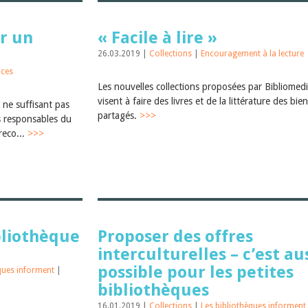
r un
« Facile à lire »
26.03.2019 |
Collections
|
Encouragement à la lecture
nces
Les nouvelles collections proposées par Bibliomed
visent à faire des livres et de la littérature des bie
 ne suffisant pas
partagés.
>>>
es responsables du
reco...
>>>
bliothèque
Proposer des offres
interculturelles – c’est au
possible pour les petites
èques informent
|
bibliothèques
16.01.2019 |
Collections
|
Les bibliothèques informent