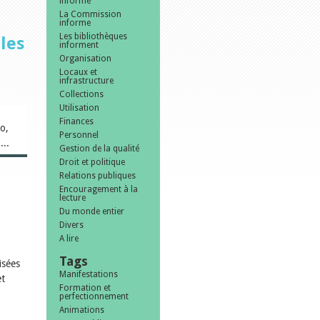
informe
La Commission
informe
Les bibliothèques
les
informent
Organisation
Locaux et
infrastructure
Collections
Utilisation
Finances
o,
Personnel
...
Gestion de la qualité
Droit et politique
Relations publiques
Encouragement à la
lecture
Du monde entier
Divers
A lire
Tags
isées
Manifestations
et
Formation et
perfectionnement
Animations