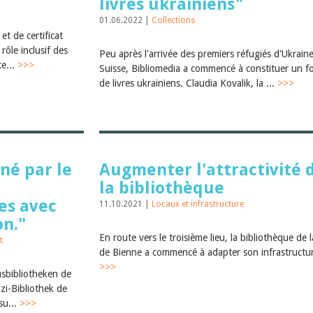
livres ukrainiens"
01.06.2022 |
Collections
t de certificat
rôle inclusif des
Peu après l'arrivée des premiers réfugiés d'Ukrain
te...
>>>
Suisse, Bibliomedia a commencé à constituer un f
de livres ukrainiens. Claudia Kovalik, la ...
>>>
nné par le
Augmenter l'attractivité 
la bibliothèque
es avec
11.10.2021 |
Locaux et infrastructure
n."
En route vers le troisième lieu, la bibliothèque de la
t
de Bienne a commencé à adapter son infrastructu
>>>
usbibliotheken de
zzi-Bibliothek de
su...
>>>