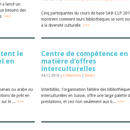
e a lancé un
ux besoins des
Cinq participantes du cours de base SAB-CLP 20
re.
>>>
montrent comment leurs bibliothèques se sont ou
à la diversité culturelle.
>>>
itent le
Centre de compétence en
el en
matière d’offres
interculturelles
04.12.2018 |
Collections
|
Divers
banais ou arabe ou
Interbiblio, l'organisation faîtière des bibliothèque
itions de prêt en
interculturelles en Suisse, offre une large palette 
sur le ...
>>>
prestations, et ceci non seulement aux b...
>>>