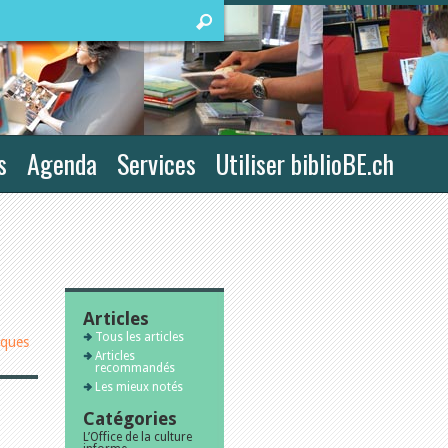
s
Agenda
Services
Utiliser biblioBE.ch
Articles
Tous les articles
iques
Articles
recommandés
Les mieux notés
Catégories
L’Office de la culture