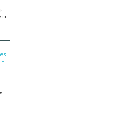
de
enne...
des
 –
e