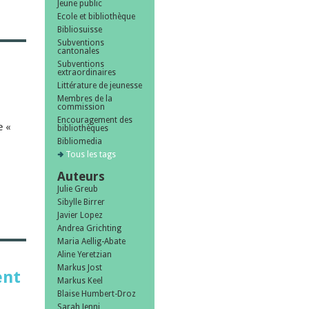
Jeune public
Ecole et bibliothèque
Bibliosuisse
Subventions
cantonales
Subventions
extraordinaires
Littérature de jeunesse
Membres de la
commission
Encouragement des
e «
bibliothèques
Bibliomedia
Tous les tags
Auteurs
Julie Greub
Sibylle Birrer
Javier Lopez
Andrea Grichting
Maria Aellig-Abate
Aline Yeretzian
Markus Jost
ent
Markus Keel
Blaise Humbert-Droz
Sarah Jenni