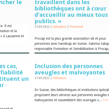
ancher le
travaillent dans les
bibliothèques ont à cœur
d’accueillir au mieux tous 
publics. »
. Il est
27.09.2022 |
Utilisation
|
Personnel
mation et la
» à Lausanne et
Procap est la plus grande association de et pour
personnes avec handicap en Suisse. Sabrina Salup
responsable Formation et Sensibilisation à Procap,
>>>
es cas,
Inclusion des personnes
fiabilité
aveugles et malvoyantes
stituent un
27.09.2022 |
Utilisation
ur
En Suisse, des bibliothèques et institutions spécial
proposent leurs services aux personnes aveugles 
malvoyantes et rassemblent des ouvrages s...
>>>
engagé et