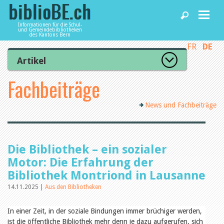
Informationen für die Schul-
und Gemeindebibliotheken
des Kantons Bern
FR
DE
Home
Artikel
Zur Artikelübersicht
Fachbeiträge
News und Fachbeiträge
Lesenswert
Gut bewertet
News und Fachbeiträge
Kategorien
Bibliotheken
Aus dem Amt für Kultur
Aus der Kommission
Aus den Bibliotheken
Agenda
Die Bibliothek – ein sozialer
Organisation
Raum und Infrastruktur
Motor: Die Erfahrung der
Bestand
Bibliothek Montriond in Lausanne
Benutzung
Dienstleistungen
Finanzen
14.11.2025 |
Aus den Bibliotheken
Personal
Qualitätsmanagement
In einer Zeit, in der soziale Bindungen immer brüchiger werden,
biblioBE nutzen
Recht und Politik
ist die öffentliche Bibliothek mehr denn je dazu aufgerufen, sich