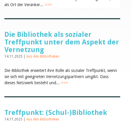
Öffentlichkeitsarbeit
als Ort der Veranker...
>>>
Leseförderung
Aus aller Welt
Verschiedenes
Lesetipps
Tags
Die Bibliothek als sozialer
Aus- und Weiterbildung
Treffpunkt unter dem Aspekt der
Veranstaltungen
Vernetzung
Kinder- und Jugendmedien
Bibliothek und Schule
14.11.2025 |
Aus den Bibliotheken
Bibliotheksförderung
Zielpublikum Kinder und
Die Bibliothek erweitert ihre Rolle als sozialer Treffpunkt, wenn
Jugendliche
Einmalige Beiträge
sie sich mit geeigneten Vernetzungspartnern umgibt. Dass
Bibliotheksangebote
dieses Netzwerk besteht und...
>>>
Bibliosuisse
Kantonale
Unterstützungsbeiträge
Rezensionen
Schweizer Literatur
Treffpunkt: (Schul-)Bibliothek
Alle Tags
14.11.2025 |
Aus den Bibliotheken
Autoren
Julie Greub