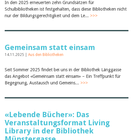
In den 2025 erneuerten zehn Grundsätzen für
Birgit Libiszewski
Schulbibliotheken ist festgehalten, dass diese Bibliotheken nicht
Ursula Strahm
nur der Bildungsgerechtigkeit und dem Le...
>>>
Sandra Dettwyler
Sibylle Birrer
Javier Lopez
Céline Graf
Felicitas Isler
Gemeinsam statt einsam
Andrea Grichting
Therese von Weissenfluh
14.11.2025 |
Aus den Bibliotheken
Nicole Rothen
Manuela Nyffeler-Lanker
Alle Autoren
Seit Sommer 2025 findet bei uns in der Bibliothek Länggasse
das Angebot «Gemeinsam statt einsam» – Ein Treffpunkt für
Archiv
Begegnung, Austausch und Gemeins...
>>>
Juli 2026
Juni 2026
März 2026
Dezember 2025
November 2025
«Lebende Bücher»: Das
September 2025
Veranstaltungsformat Living
Juli 2025
Juni 2025
Library in der Bibliothek
März 2025
Münstergasse