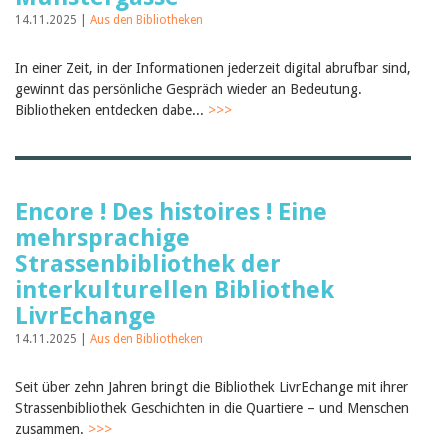
Februar 2025
2024
14.11.2025 |
Aus den Bibliotheken
2023
2022
In einer Zeit, in der Informationen jederzeit digital abrufbar sind,
2021
gewinnt das persönliche Gespräch wieder an Bedeutung.
2020
Bibliotheken entdecken dabe...
>>>
2019
2018
2017
2016
2015
Encore ! Des histoires ! Eine
2014
2013
mehrsprachige
2012
Strassenbibliothek der
interkulturellen Bibliothek
LivrEchange
14.11.2025 |
Aus den Bibliotheken
Seit über zehn Jahren bringt die Bibliothek LivrEchange mit ihrer
Strassenbibliothek Geschichten in die Quartiere – und Menschen
zusammen.
>>>