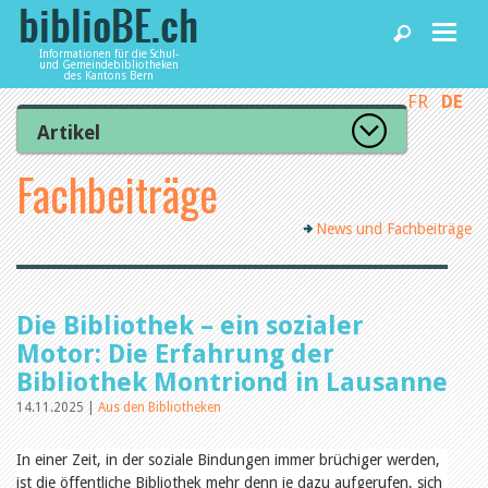
Informationen für die Schul-
und Gemeindebibliotheken
des Kantons Bern
FR
DE
Home
Artikel
Zur Artikelübersicht
Fachbeiträge
News und Fachbeiträge
Lesenswert
Gut bewertet
News und Fachbeiträge
Kategorien
Bibliotheken
Aus dem Amt für Kultur
Aus der Kommission
Aus den Bibliotheken
Agenda
Die Bibliothek – ein sozialer
Organisation
Raum und Infrastruktur
Motor: Die Erfahrung der
Bestand
Bibliothek Montriond in Lausanne
Benutzung
Dienstleistungen
Finanzen
14.11.2025 |
Aus den Bibliotheken
Personal
Qualitätsmanagement
In einer Zeit, in der soziale Bindungen immer brüchiger werden,
biblioBE nutzen
Recht und Politik
ist die öffentliche Bibliothek mehr denn je dazu aufgerufen, sich