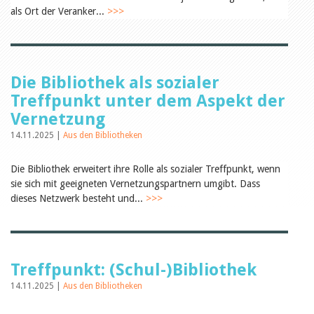
Öffentlichkeitsarbeit
als Ort der Veranker...
>>>
Leseförderung
Aus aller Welt
Verschiedenes
Lesetipps
Tags
Die Bibliothek als sozialer
Aus- und Weiterbildung
Treffpunkt unter dem Aspekt der
Veranstaltungen
Vernetzung
Kinder- und Jugendmedien
Bibliothek und Schule
14.11.2025 |
Aus den Bibliotheken
Bibliotheksförderung
Zielpublikum Kinder und
Die Bibliothek erweitert ihre Rolle als sozialer Treffpunkt, wenn
Jugendliche
Einmalige Beiträge
sie sich mit geeigneten Vernetzungspartnern umgibt. Dass
Bibliotheksangebote
dieses Netzwerk besteht und...
>>>
Bibliosuisse
Kantonale
Unterstützungsbeiträge
Rezensionen
Schweizer Literatur
Treffpunkt: (Schul-)Bibliothek
Alle Tags
14.11.2025 |
Aus den Bibliotheken
Autoren
Julie Greub