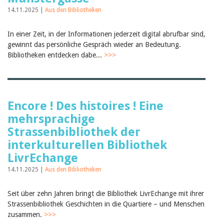
Februar 2025
2024
14.11.2025 |
Aus den Bibliotheken
2023
2022
In einer Zeit, in der Informationen jederzeit digital abrufbar sind,
2021
gewinnt das persönliche Gespräch wieder an Bedeutung.
2020
Bibliotheken entdecken dabe...
>>>
2019
2018
2017
2016
2015
Encore ! Des histoires ! Eine
2014
2013
mehrsprachige
2012
Strassenbibliothek der
interkulturellen Bibliothek
LivrEchange
14.11.2025 |
Aus den Bibliotheken
Seit über zehn Jahren bringt die Bibliothek LivrEchange mit ihrer
Strassenbibliothek Geschichten in die Quartiere – und Menschen
zusammen.
>>>