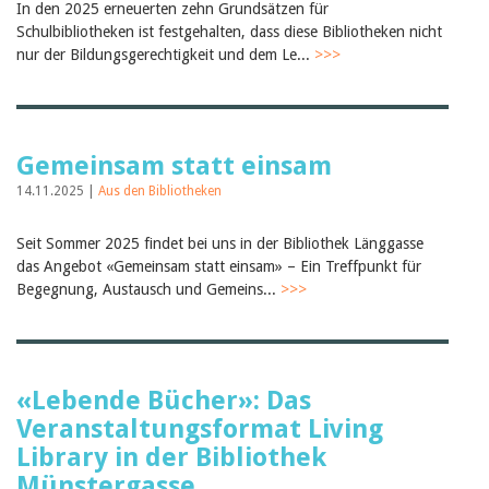
In den 2025 erneuerten zehn Grundsätzen für
Birgit Libiszewski
Schulbibliotheken ist festgehalten, dass diese Bibliotheken nicht
Ursula Strahm
nur der Bildungsgerechtigkeit und dem Le...
>>>
Sandra Dettwyler
Sibylle Birrer
Javier Lopez
Céline Graf
Felicitas Isler
Gemeinsam statt einsam
Andrea Grichting
Therese von Weissenfluh
14.11.2025 |
Aus den Bibliotheken
Nicole Rothen
Manuela Nyffeler-Lanker
Alle Autoren
Seit Sommer 2025 findet bei uns in der Bibliothek Länggasse
das Angebot «Gemeinsam statt einsam» – Ein Treffpunkt für
Archiv
Begegnung, Austausch und Gemeins...
>>>
Juli 2026
Juni 2026
März 2026
Dezember 2025
November 2025
«Lebende Bücher»: Das
September 2025
Veranstaltungsformat Living
Juli 2025
Juni 2025
Library in der Bibliothek
März 2025
Münstergasse