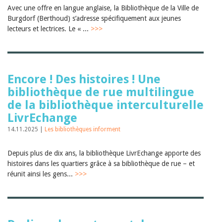
Janvier 2025
Avec une offre en langue anglaise, la Bibliothèque de la Ville de
2024
Burgdorf (Berthoud) s’adresse spécifiquement aux jeunes
2023
lecteurs et lectrices. Le « ...
>>>
2022
2021
2020
2019
2018
Encore ! Des histoires ! Une
2017
2016
bibliothèque de rue multilingue
2015
de la bibliothèque interculturelle
2014
LivrEchange
2013
2012
14.11.2025 |
Les bibliothèques informent
Depuis plus de dix ans, la bibliothèque LivrEchange apporte des
histoires dans les quartiers grâce à sa bibliothèque de rue – et
réunit ainsi les gens...
>>>