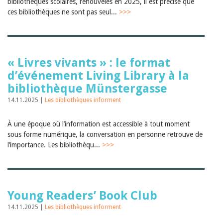
Sibylle Birrer
bibliothèques scolaires, renouvelés en 2025, il est précisé que
Javier Lopez
ces bibliothèques ne sont pas seul...
>>>
Andrea Grichting
Maria Aellig-Abate
Aline Yeretzian
Markus Jost
Markus Keel
« Livres vivants » : le format
Blaise Humbert-Droz
d’événement Living Library à la
Sarah Jenni
bibliothèque Münstergasse
Gabriela Hammel
Brigitte Burri
14.11.2025 |
Les bibliothèques informent
Tous les auteurs
Archives
À une époque où l’information est accessible à tout moment
Juillet 2026
sous forme numérique, la conversation en personne retrouve de
Juin 2026
l’importance. Les bibliothèqu...
>>>
Mars 2026
Décembre 2025
Novembre 2025
Septembre 2025
Juillet 2025
Young Readers’ Book Club
Juin 2025
14.11.2025 |
Les bibliothèques informent
Mars 2025
Février 2025