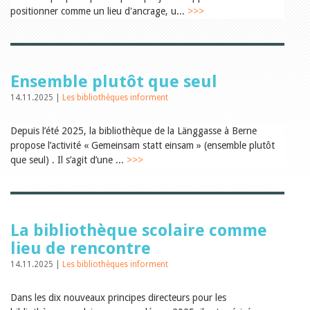
Relations publiques
positionner comme un lieu d'ancrage, u...
>>>
Encouragement à la lecture
Du monde entier
Divers
A lire
Tags
Ensemble plutôt que seul
Manifestations
14.11.2025 |
Les bibliothèques informent
Formation et perfectionnement
Animations
Depuis l’été 2025, la bibliothèque de la Länggasse à Berne
Jeune public
propose l’activité « Gemeinsam statt einsam » (ensemble plutôt
Ecole et bibliothèque
Bibliosuisse
que seul) . Il s’agit d’une ...
>>>
Subventions cantonales
Subventions extraordinaires
Littérature de jeunesse
Membres de la commission
Encouragement des
La bibliothèque scolaire comme
bibliothèques
lieu de rencontre
Bibliomedia
Tous les tags
14.11.2025 |
Les bibliothèques informent
Auteurs
Dans les dix nouveaux principes directeurs pour les
Julie Greub