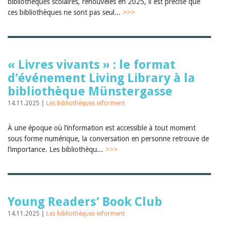
Sibylle Birrer
bibliothèques scolaires, renouvelés en 2025, il est précisé que
Javier Lopez
ces bibliothèques ne sont pas seul...
>>>
Andrea Grichting
Maria Aellig-Abate
Aline Yeretzian
Markus Jost
Markus Keel
« Livres vivants » : le format
Blaise Humbert-Droz
d’événement Living Library à la
Sarah Jenni
bibliothèque Münstergasse
Gabriela Hammel
Brigitte Burri
14.11.2025 |
Les bibliothèques informent
Tous les auteurs
Archives
À une époque où l’information est accessible à tout moment
Juillet 2026
sous forme numérique, la conversation en personne retrouve de
Juin 2026
l’importance. Les bibliothèqu...
>>>
Mars 2026
Décembre 2025
Novembre 2025
Septembre 2025
Juillet 2025
Young Readers’ Book Club
Juin 2025
14.11.2025 |
Les bibliothèques informent
Mars 2025
Février 2025