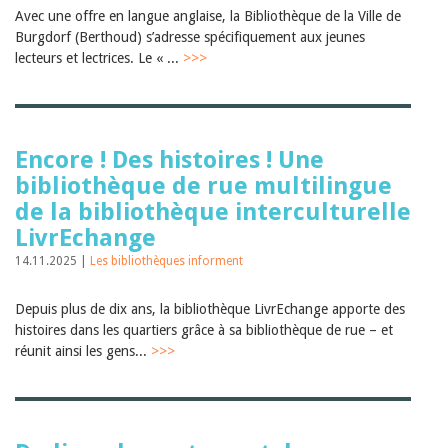
Janvier 2025
Avec une offre en langue anglaise, la Bibliothèque de la Ville de
2024
Burgdorf (Berthoud) s’adresse spécifiquement aux jeunes
2023
lecteurs et lectrices. Le « ...
>>>
2022
2021
2020
2019
2018
Encore ! Des histoires ! Une
2017
2016
bibliothèque de rue multilingue
2015
de la bibliothèque interculturelle
2014
LivrEchange
2013
2012
14.11.2025 |
Les bibliothèques informent
Depuis plus de dix ans, la bibliothèque LivrEchange apporte des
histoires dans les quartiers grâce à sa bibliothèque de rue – et
réunit ainsi les gens...
>>>