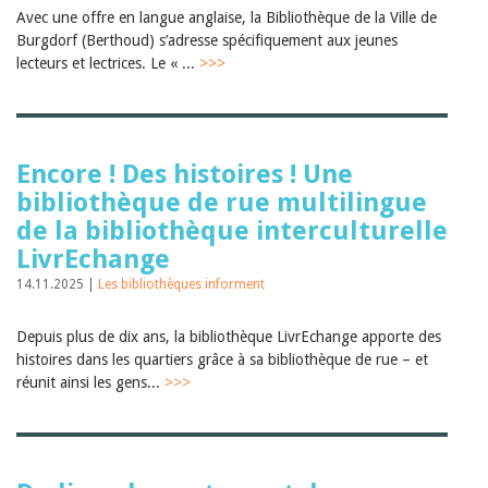
Janvier 2025
Avec une offre en langue anglaise, la Bibliothèque de la Ville de
2024
Burgdorf (Berthoud) s’adresse spécifiquement aux jeunes
2023
lecteurs et lectrices. Le « ...
>>>
2022
2021
2020
2019
2018
Encore ! Des histoires ! Une
2017
2016
bibliothèque de rue multilingue
2015
de la bibliothèque interculturelle
2014
LivrEchange
2013
2012
14.11.2025 |
Les bibliothèques informent
Depuis plus de dix ans, la bibliothèque LivrEchange apporte des
histoires dans les quartiers grâce à sa bibliothèque de rue – et
réunit ainsi les gens...
>>>