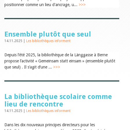
Relations publiques
positionner comme un lieu d'ancrage, u...
>>>
Encouragement à la lecture
Du monde entier
Divers
A lire
Tags
Ensemble plutôt que seul
Manifestations
14.11.2025 |
Les bibliothèques informent
Formation et perfectionnement
Animations
Depuis l’été 2025, la bibliothèque de la Länggasse à Berne
Jeune public
propose l’activité « Gemeinsam statt einsam » (ensemble plutôt
Ecole et bibliothèque
Bibliosuisse
que seul) . Il s’agit d’une ...
>>>
Subventions cantonales
Subventions extraordinaires
Littérature de jeunesse
Membres de la commission
Encouragement des
La bibliothèque scolaire comme
bibliothèques
lieu de rencontre
Bibliomedia
Tous les tags
14.11.2025 |
Les bibliothèques informent
Auteurs
Dans les dix nouveaux principes directeurs pour les
Julie Greub