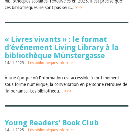
Sibylle Birrer
bibliothèques scolaires, renouvelés en 2025, il est précisé que
Javier Lopez
ces bibliothèques ne sont pas seul...
>>>
Andrea Grichting
Maria Aellig-Abate
Aline Yeretzian
Markus Jost
Markus Keel
« Livres vivants » : le format
Blaise Humbert-Droz
d’événement Living Library à la
Sarah Jenni
bibliothèque Münstergasse
Gabriela Hammel
Brigitte Burri
14.11.2025 |
Les bibliothèques informent
Tous les auteurs
Archives
À une époque où l’information est accessible à tout moment
Juillet 2026
sous forme numérique, la conversation en personne retrouve de
Juin 2026
l’importance. Les bibliothèqu...
>>>
Mars 2026
Décembre 2025
Novembre 2025
Septembre 2025
Juillet 2025
Young Readers’ Book Club
Juin 2025
14.11.2025 |
Les bibliothèques informent
Mars 2025
Février 2025